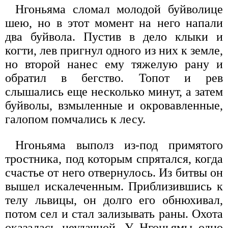
Нгоньяма сломал молодой буйволице
шею, но в этот момент на него напали
два буйвола. Пустив в дело клыки и
когти, лев пригнул одного из них к земле,
но второй нанес ему тяжелую рану и
обратил в бегство. Топот и рев
слышались еще несколько минут, а затем
буйволы, взмыленные и окровавленные,
галопом помчались к лесу.
Нгоньяма выполз из-под примятого
тростника, под которым спрятался, когда
счастье от него отвернулось. Из битвы он
вышел искалеченным. Приблизившись к
телу львицы, он долго его обнюхивал,
потом сел и стал зализывать раны. Охота
оказалась неудачной. У Нгоньямы одно