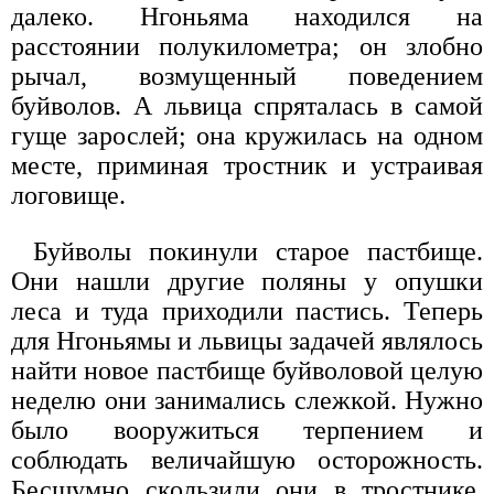
далеко. Нгоньяма находился на
расстоянии полукилометра; он злобно
рычал, возмущенный поведением
буйволов. А львица спряталась в самой
гуще зарослей; она кружилась на одном
месте, приминая тростник и устраивая
логовище.
Буйволы покинули старое пастбище.
Они нашли другие поляны у опушки
леса и туда приходили пастись. Теперь
для Нгоньямы и львицы задачей являлось
найти новое пастбище буйволовой целую
неделю они занимались слежкой. Нужно
было вооружиться терпением и
соблюдать величайшую осторожность.
Бесшумно скользили они в тростнике,