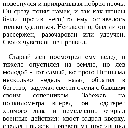
повернулся и прихрамывая побрел прочь.
Он сразу понял намек, и так как шансы
были против него,"то ему оставалось
только удалиться. Неизвестно, был ли он
рассержен, разочарован или удручен.
Своих чувств он не проявил.
Старый лев посмотрел ему вслед и
тяжело опустился на землю, но лев
молодой - тот самый, которого Нгоньяма
несколько недель назад обратил в
бегство,- задумал свести счеты с бывшим
своим соперником. Забежав на
полкилометра вперед, он подстерег
хромого льва и немедленно открыл
военные действия: хвост задрал кверху,
сделал прыжок, перевернул противника