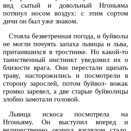
вид сытый и довольный Нгоньяма
потянул носом воздух: с этим сортом
дичи он был уже знаком.
Стояла безветренная погода, и буйволы
не могли почуять запаха львицы и льва,
притаившихся в тростнике. Но какой-то
таинственный инстинкт уведомил их о
близости врага. Они перестали щипать
траву, насторожились и посмотрели в
сторону зарослей, потом буйвол- вожак
громко заревел, а две старые буйволицы
злобно замотали головой.
Львица искоса посмотрела на
Нгоньяму. Он выступил вперед и
величественно окинул взглядом стадо.