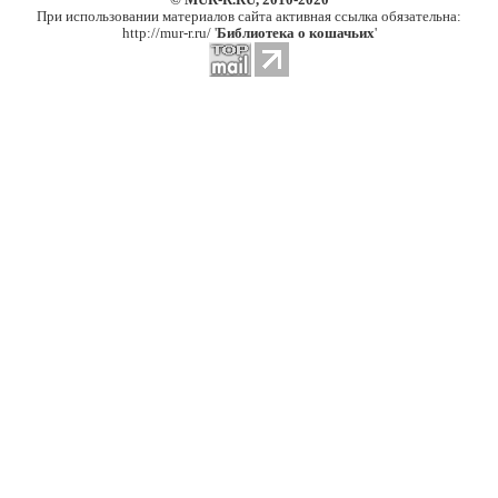
© MUR-R.RU, 2010-2020
При использовании материалов сайта активная ссылка обязательна:
http://mur-r.ru/ '
Библиотека о кошачьих
'