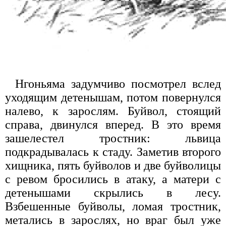
Нгоньяма задумчиво посмотрел вслед
уходящим детенышам, потом повернулся
налево, к зарослям. Буйвол, стоящий
справа, двинулся вперед. В это время
зашелестел тростник: львица
подкрадывалась к стаду. Заметив второго
хищника, пять буйволов и две буйволицы
с ревом бросились в атаку, а матери с
детенышами скрылись в лесу.
Взбешенные буйволы, ломая тростник,
метались в зарослях, но враг был уже