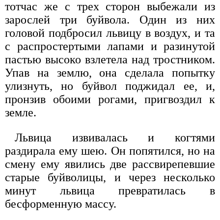
тотчас же с трех сторон выбежали из
зарослей три буйвола. Один из них
головой подбросил львицу в воздух, и та
с распростертыми лапами и разинутой
пастью высоко взлетела над тростником.
Упав на землю, она сделала попытку
улизнуть, но буйвол поджидал ее, и,
пронзив обоими рогами, пригвоздил к
земле.
Львица извивалась и когтями
раздирала ему шею. Он попятился, но на
смену ему явились две рассвирепевшие
старые буйволицы, и через несколько
минут львица превратилась в
бесформенную массу.