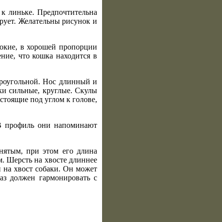
 к линьке. Предпочтительна
ирует. Желательны рисунок и
сокие, в хорошей пропорции
ение, что кошка находится в
троугольной. Нос длинный и
ки сильные, круглые. Скулы
стоящие под углом к голове,
 В профиль они напоминают
нятым, при этом его длина
см. Шерсть на хвосте длиннее
и на хвост собаки. Он может
аз должен гармонировать с