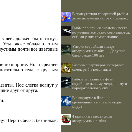
В присутствии товарищей рыбам
легче переживать страх и тревогу
Рыбы прошли «зеркальный тест»,
но ученые все равно сомневаются,
есть ли у них самосознание
 ушей, должен быть загнут,
ь. Усы также обладают этим
Умерла старейшая в мире
пустимы почти все цветовые
аквариумная рыбка — Дедушке
было около 100 лет
ые по ширине. Ноги средней
Разлука с партнером повергает
осительно тела, с круглым
самок рыб в пессимизм
Рыбки переживают фазы,
подобные нашему медленному и
звиты. Нос слегка вогнут у
парадоксальному сну
щие друг от друга.
В аквариуме в Японии –
и.
крупнейшая в мире коллекция
медуз
4 причины завести дома
. Шерсть белая, без знаков.
аквариумных рыбок