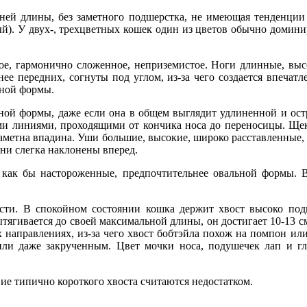
дней длины, без заметного подшерстка, не имеющая тенденции
ый). У двух-, трехцветных кошек один из цветов обычно домин
ое, гармонично сложенное, неприземистое. Ноги длинные, вы
ее передних, согнуты под углом, из-за чего создается впечатл
ьной формы.
ной формы, даже если она в общем выглядит удлиненной и ос
ми линиями, проходящими от кончика носа до переносицы. Ще
аметна впадина. Уши большие, высокие, широко расставленные, 
 они слегка наклонены вперед.
 как бы настороженные, предпочтительнее овальной формы.
сти. В спокойном состоянии кошка держит хвост высоко под
вытягивается до своей максимальной длины, он достигает 10-13 
сех направлениях, из-за чего хвост бобтэйла похож на помпон ил
ли даже закрученным. Цвет мочки носа, подушечек лап и гл
вие типично короткого хвоста считаются недостатком.