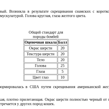
евый. Возникла в результате скрещивания сиамских с корот
ускулатурой. Голова круглая, глаза желтого цвета.
Общий стандарт для
породы бомбей
Оценочная шкала
Балл
Окрас шерсти
20
Текстура шерсти
20
Тело
20
Голова
25
Глаза
5
Цвет глаз
10
формировалась в США путем скрещивания американской жес
кая, плотно прилегающая. Окрас шерсти полностью черный от к
стречается у других пород кошек.