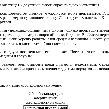
 и блестящая. Допустимы любой окрас, рисунок и отметины.
ов, коренастое, сильное, мускулистое, но не приземистое. Гру
е, равномерно сужающиеся к низу. Лапы круглые, плотные. Хво
руглен.
лину несколько больше, чем в ширину, однако производит впеча
ы, прямой, равномерно широкий по всей длине. В области перех
ный, щеки хорошо развиты. Уши средней величины. Высота уш
аканчиваться кисточками. Уши прямостоячие.
уг от друга, посаженные слегка наискось. Цвет глаз чистый, ясн
 медным и голубым.
размеры тела, отвислые щеки считаются недостатком. Седел
ый тип, любой признак смешения с другими породами - основа
 как мутация короткошерстных кошек.
Общий стандарт для
американской
жесткошерстной кошки
Оценочная шкала
Балл