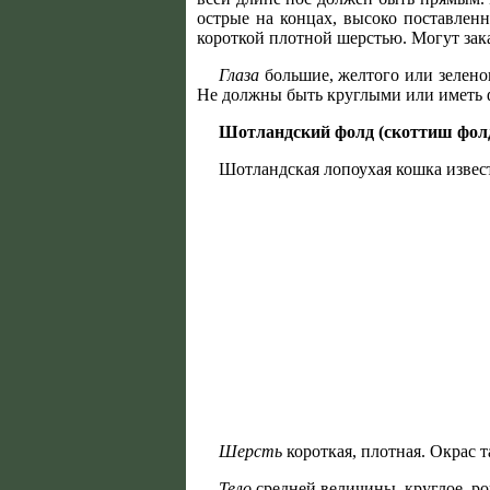
острые на концах, высоко поставленн
короткой плотной шерстью. Могут зак
Глаза
большие, желтого или зеленог
Не должны быть круглыми или иметь 
Шотландский фолд (скоттиш фол
Шотландская лопоухая кошка извест
Шерсть
короткая, плотная. Окрас т
Тело
средней величины, круглое, ров