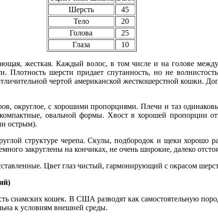
Шерсть
45
Тело
20
Голова
25
Глаза
10
ющая, жесткая. Каждый волос, в том числе и на голове между
и. Плотность шерсти придает спутанность, но не волнистост
 отличительной чертой американской жесткошерстной кошки. До
ров, округлое, с хорошими пропорциями. Плечи и таз одинаков
компактные, овальной формы. Хвост в хорошей пропорции отн
ни острым).
руглой структуре черепа. Скулы, подбородок и щеки хорошо ра
много закруглены на кончиках, не очень широкие, далеко отстоя
сставленные. Цвет глаз чистый, гармонирующий с окрасом шерст
ий)
ь сиамских кошек. В США разводят как самостоятельную породу
льна к условиям внешней среды.