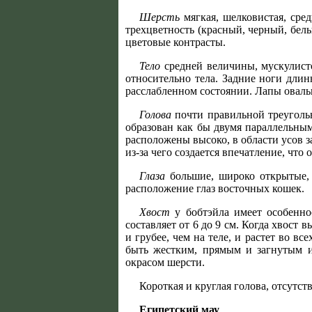
Шерсть
мягкая, шелковистая, сре
трехцветность (красный, черный, бел
цветовые контрасты.
Тело
средней величины, мускулист
относительно тела. Задние ноги длинн
расслабленном состоянии. Лапы овал
Голова
почти правильной треуголь
образован как бы двумя параллельны
расположены высоко, в области усов з
из-за чего создается впечатление, что
Глаза
большие, широко открытые,
расположение глаз восточных кошек.
Хвост
у бобтэйла имеет особенно
составляет от 6 до 9 см. Когда хвост 
и грубее, чем на теле, и растет во в
быть жестким, прямым и загнутым и
окрасом шерсти.
Короткая и круглая голова, отсутст
Египетский мау