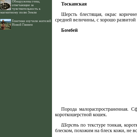
Обнаружены гены,
Тосканская
отвечающие за
чувствительность к
магнитному полю Земли
Шерсть блестящая, окрас коричн
средней величины, с хорошо развитой м
Генетики изучили жителей
Новой Гвинеи
Бомбей
Порода малораспространенная. С
короткошерстной кошек.
Шерсть
по текстуре тонкая, корот
блеском, похожим на блеск кожи, не в