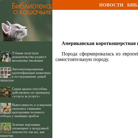
НОВОСТИ
БИБ
Американская короткошерстная 
Учёные получили
Порода сформировалась из европе
доказательства редкого
самостоятельную породу.
механизма эволюции
Автоматизированная
идентификация животных
в исследованиях дикой
природы
Серые крысы способны
действовать по принципу
«услуга за услугу»
Выносливость и ускорение
оказались главными
критериями полового
отбора у манящих крабов
Зеленые мартышки
оповещают о воздушной
опасности так же, как
верветки