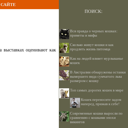
 САЙТЕ
ПОИСК:
Вся правда о черных кошках:
приметы и мифы
Сколько живут кошки и как
продлить жизнь питомца
а выставках оценивают как
Как на людей влияет мурлыканье
кошек
В Австралии обнаружены останки
вымершего вида сумчатого льва
размером с кошку
Топ самых дорогих кошек в мире
Кошек переносите задом
наперед, прижав к себе!
Современные кошки выросли по
сравнению с кошками эпохи
викингов