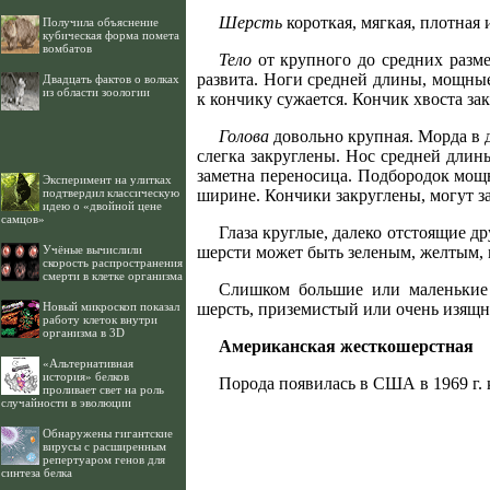
Шерсть
короткая, мягкая, плотная
Получила объяснение
кубическая форма помета
вомбатов
Тело
от крупного до средних размер
развита. Ноги средней длины, мощны
Двадцать фактов о волках
из области зоологии
к кончику сужается. Кончик хвоста зак
Голова
довольно крупная. Морда в д
слегка закруглены. Нос средней длин
заметна переносица. Подбородок мощ
Эксперимент на улитках
подтвердил классическую
ширине. Кончики закруглены, могут з
идею о «двойной цене
самцов»
Глаза круглые, далеко отстоящие др
Учёные вычислили
шерсти может быть зеленым, желтым,
скорость распространения
смерти в клетке организма
Слишком большие или маленькие 
Новый микроскоп показал
шерсть, приземистый или очень изящн
работу клеток внутри
организма в 3D
Американская жесткошерстная
«Альтернативная
история» белков
Порода появилась в США в 1969 г.
проливает свет на роль
случайности в эволюции
Обнаружены гигантские
вирусы с расширенным
репертуаром генов для
синтеза белка