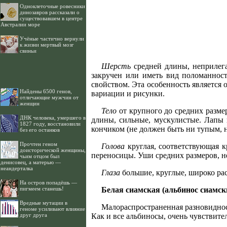
Одноклеточные ровесники
динозавров рассказали о
существовавшем в центре
Австралии море
Учёные частично вернули
к жизни мертвый мозг
свиньи
Шерсть
средней длины, неприлега
закручен или иметь вид поломанност
свойством. Эта особенность является
Найдены 6500 генов,
вариации и рисунки.
отличающие мужчин от
женщин
Тело
от крупного до средних разме
ДНК человека, умершего в
длины, сильные, мускулистые. Лапы 
1827 году, восстановили
кончиком (не должен быть ни тупым, 
без его останков
Прочтен геном
Голова
круглая, соответствующая к
доисторической женщины,
переносицы. Уши средних размеров, не
чьим отцом был
денисовец, а матерью —
неандерталка
Глаза
большие, круглые, широко ра
На остров попадёшь —
пигмеем станешь!
Белая сиамская (альбинос сиамск
Вредные мутации в
Малораспространенная разновидност
геноме усиливают влияние
друг друга
Как и все альбиносы, очень чувствите