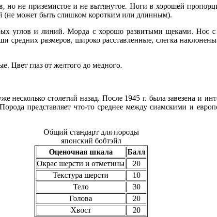
в, но не приземистое и не вытянутое. Ноги в хорошей пропорц
й (не может быть слишком коротким или длинным).
рых углов и линий. Морда с хорошо развитыми щеками. Нос с
ши средних размеров, широко расставленные, слегка наклонены
е. Цвет глаз от желтого до медного.
же несколько столетий назад. После 1945 г. была завезена и и
 Порода представляет что-то среднее между сиамскими и евр
Общий стандарт для породы
японский бобтэйл
Оценочная шкала
Балл
Окрас шерсти и отметины
20
Текстура шерсти
10
Тело
30
Голова
20
Хвост
20