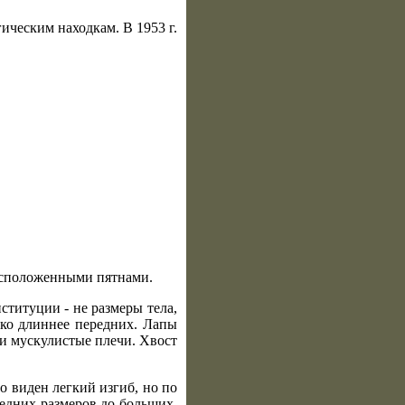
ическим находкам. В 1953 г.
расположенными пятнами.
титуции - не размеры тела,
ько длиннее передних. Лапы
 и мускулистые плечи. Хвост
о виден легкий изгиб, но по
едних размеров до больших,