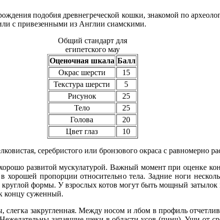
ождения подобия древнегреческой кошки, знакомой по археолог
или с привезенными из Англии сиамскими.
Общий стандарт для
египетского мау
Оценочная шкала
Балл
Окрас шерсти
15
Текстура шерсти
5
Рисунок
25
Тело
25
Голова
20
Цвет глаз
10
шелковистая, серебристого или бронзового окраса с равномерно 
 хорошо развитой мускулатурой. Важный момент при оценке конс
 в хорошей пропорции относительно тела. Задние ноги нескол
и круглой формы. У взрослых котов могут быть мощный затылок
 к концу суженный.
, слегка закругленная. Между носом и лбом в профиль отчетлив
Нежелательны запавшие щеки в области усов (пинч). Уши от ср