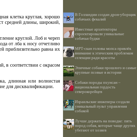
В Голландии создан дрон-уборщик
дная клетка круглая, хорошо
собачьих фекалий
ст средней длины, широкий,
Известные архитекторы
спроектировали уникальные
тление круглой. Лоб и череп
собачьи будки
ода от лба к носу отчетливо
ей приблизительно равна их
МРТ-скан головы мопса привлёк
внимание к этическим проблемам
селекции ради красоты
ый, в соответствии с окрасом
Эпичные собаки прошлого и самые
крупные псовые в истории
ка, длинная или волнистая
Собаки породы пхунсан –
ние для дисквалификации.
национальная гордость
северокорейцев
Израильские инженеры создали
уникальный пульт управления
собакой
Лучше держать на поводке: пять
пород собак, которые чаще других
убегают от хозяев