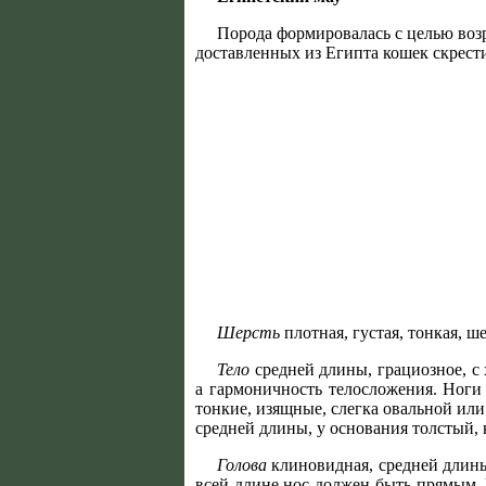
Порода формировалась с целью возр
доставленных из Египта кошек скрест
Шерсть
плотная, густая, тонкая, 
Тело
средней длины, грациозное, с
а гармоничность телосложения. Ноги
тонкие, изящные, слегка овальной ил
средней длины, у основания толстый,
Голова
клиновидная, средней длины
всей длине нос должен быть прямым. 