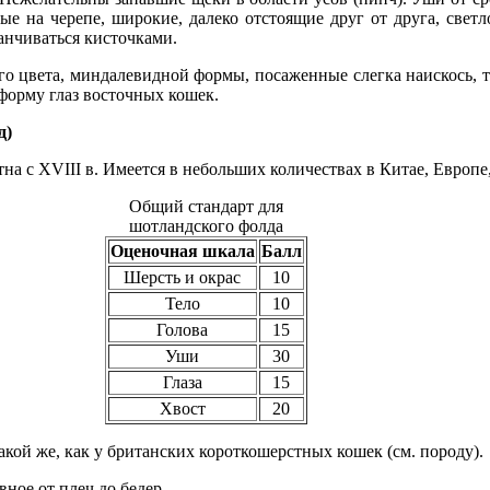
ые на черепе, широкие, далеко отстоящие друг от друга, свет
анчиваться кисточками.
о цвета, миндалевидной формы, посаженные слегка наискось, т
форму глаз восточных кошек.
д)
на с XVIII в. Имеется в небольших количествах в Китае, Европ
Общий стандарт для
шотландского фолда
Оценочная шкала
Балл
Шерсть и окрас
10
Тело
10
Голова
15
Уши
30
Глаза
15
Хвост
20
акой же, как у британских короткошерстных кошек (см. породу).
ное от плеч до бедер.